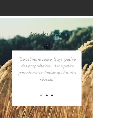
Avis des clients
"Le calme, le cadre, la sympathie
des propriétaires... Une petite
parenthèse en famille qui fut très
réussie​."